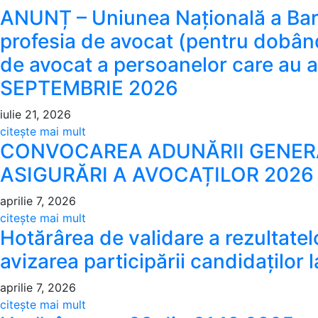
ANUNȚ – Uniunea Națională a Baro
profesia de avocat (pentru dobândir
de avocat a persoanelor care au ab
SEPTEMBRIE 2026
iulie 21, 2026
about ANUNȚ – Uniunea Națională a Barouril
citește mai mult
CONVOCAREA ADUNĂRII GENERALE
ASIGURĂRI A AVOCAȚILOR 2026
aprilie 7, 2026
about CONVOCAREA ADUNĂRII GENERALE A
citește mai mult
Hotărârea de validare a rezultatelor
avizarea participării candidaților
aprilie 7, 2026
about Hotărârea de validare a rezultatelor v
citește mai mult