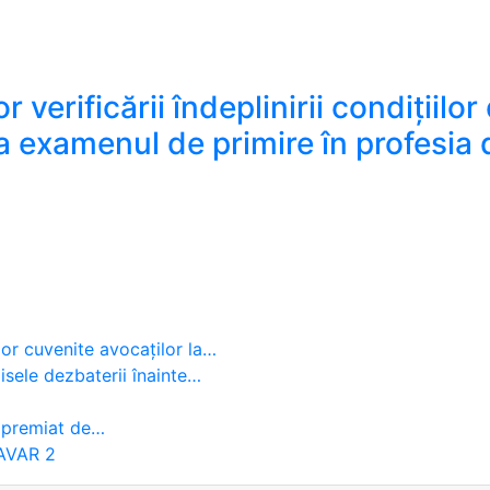
 verificării îndeplinirii condițiilor
r la examenul de primire în profes
erificării îndeplinirii condițiilor de primire în profesia d
or cuvenite avocaților la…
sele dezbaterii înainte…
t premiat de…
RAVAR 2