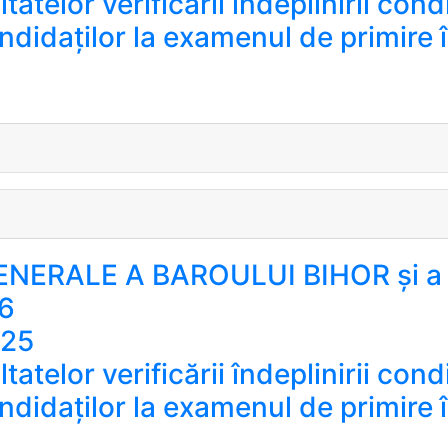
atelor verificării îndeplinirii condi
andidaților la examenul de primire
RALE A BAROULUI BIHOR și a F
6
025
atelor verificării îndeplinirii condi
andidaților la examenul de primire