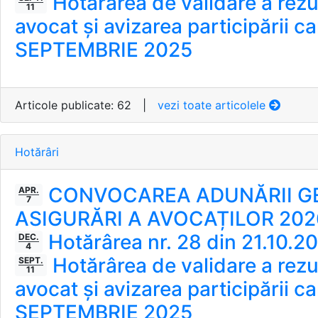
Hotărârea de validare a rezult
11
avocat și avizarea participării c
SEPTEMBRIE 2025
Articole publicate: 62
|
vezi toate articolele
Hotărâri
CONVOCAREA ADUNĂRII GENE
APR.
7
ASIGURĂRI A AVOCAȚILOR 202
Hotărârea nr. 28 din 21.10.2
DEC.
4
Hotărârea de validare a rezult
SEPT.
11
avocat și avizarea participării c
SEPTEMBRIE 2025