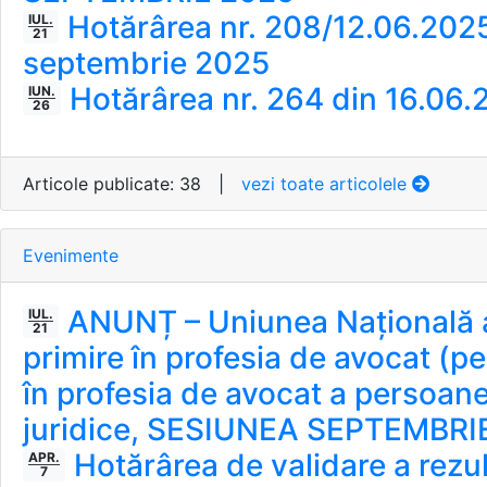
Hotărârea nr. 208/12.06.2025
IUL.
21
septembrie 2025
Hotărârea nr. 264 din 16.0
IUN.
26
Articole publicate: 38
|
vezi toate articolele
Evenimente
ANUNȚ – Uniunea Națională a
IUL.
21
primire în profesia de avocat (pe
în profesia de avocat a persoanel
juridice, SESIUNEA SEPTEMBRI
Hotărârea de validare a rezulta
APR.
7