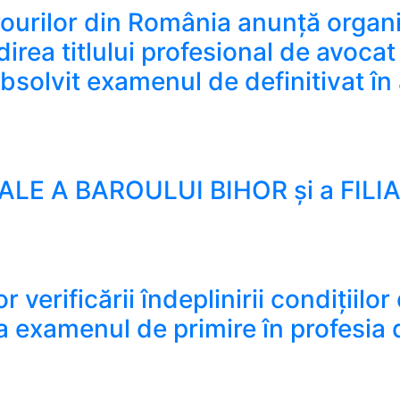
urilor din România anunță organi
ea titlului profesional de avocat s
solvit examenul de definitivat în 
or din România anunță organizarea examenului de primire în
 A BAROULUI BIHOR și a FILIAL
 BAROULUI BIHOR și a FILIALEI BIHOR A CASEI DE ASI
 verificării îndeplinirii condițiilor
 la examenul de primire în profesi
erificării îndeplinirii condițiilor de primire în profesia de