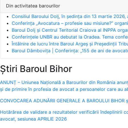
Din activitatea barourilor
Consiliul Baroului Dolj, în ședința din 13 martie 2026,
Conferința „Avocatura – profesie sau misiune?” organ
Baroul Dolj și Centrul Teritorial Craiova al INPPA org
Conferințele UNBR au debutat la Oradea. Tema conferi
Întâlnire de lucru între Baroul Argeș și Președinții Tri
Baroul Dâmbovița | Conferința: „155 de ani de avoc
Știri Baroul Bihor
ANUNȚ – Uniunea Națională a Barourilor din România anunță
și de primire în profesia de avocat a persoanelor care au 
CONVOCAREA ADUNĂRII GENERALE A BAROULUI BIHOR și 
Hotărârea de validare a rezultatelor verificării îndeplinirii 
avocat, sesiunea APRILIE 2026