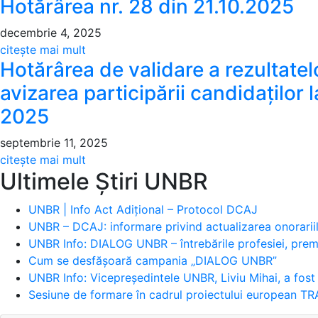
Hotărârea nr. 28 din 21.10.2025
decembrie 4, 2025
about Hotărârea nr. 28 din 21.10.2025
citește mai mult
Hotărârea de validare a rezultatelor
avizarea participării candidațilo
2025
septembrie 11, 2025
about Hotărârea de validare a rezultatelor v
citește mai mult
Ultimele Știri UNBR
UNBR | Info Act Adițional – Protocol DCAJ
UNBR – DCAJ: informare privind actualizarea onorariil
UNBR Info: DIALOG UNBR – întrebările profesiei, premi
Cum se desfășoară campania „DIALOG UNBR”
UNBR Info: Vicepreședintele UNBR, Liviu Mihai, a fos
Sesiune de formare în cadrul proiectului european T