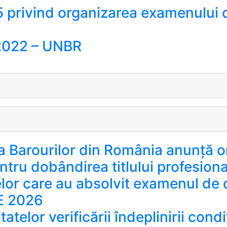
 privind organizarea examenului de
6.2022 – UNBR
 Barourilor din România anunță o
ntru dobândirea titlului profesiona
or care au absolvit examenul de def
E 2026
telor verificării îndeplinirii condi