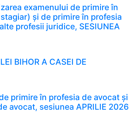
zarea examenului de primire în
tagiar) și de primire în profesia
alte profesii juridice, SESIUNEA
 profesia de avocat (pentru dobândirea titlului profesional
EI BIHOR A CASEI DE
GURĂRI A AVOCAȚILOR 2026
 de primire în profesia de avocat și
a de avocat, sesiunea APRILIE 2026
 avocat și avizarea participării candidaților la examenul de 