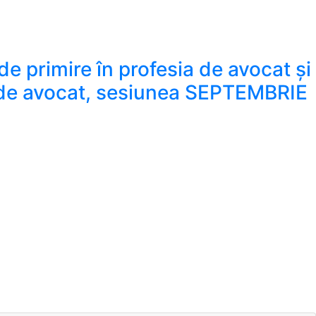
 de primire în profesia de avocat și
ia de avocat, sesiunea SEPTEMBRIE
e avocat și avizarea participării candidaților la examenul de