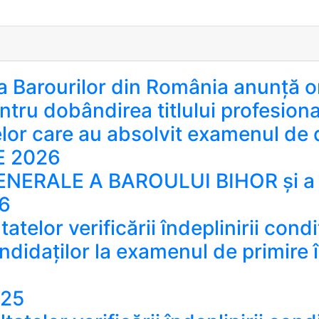
 Barourilor din România anunță o
ntru dobândirea titlului profesiona
or care au absolvit examenul de def
E 2026
RALE A BAROULUI BIHOR și a F
6
telor verificării îndeplinirii condi
andidaților la examenul de primire
025