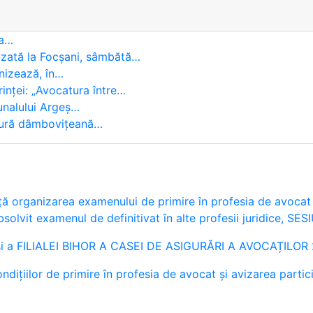
 a…
izată la Focșani, sâmbătă…
anizează, în…
nței: „Avocatura între…
bunalului Argeș…
atură dâmbovițeană…
 organizarea examenului de primire în profesia de avocat (
absolvit examenul de definitivat în alte profesii juridice,
a FILIALEI BIHOR A CASEI DE ASIGURĂRI A AVOCAȚILOR
condițiilor de primire în profesia de avocat și avizarea parti