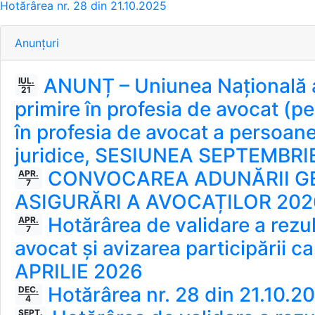
Hotărârea nr. 28 din 21.10.2025
Anunțuri
ANUNȚ – Uniunea Națională a
IUL.
21
primire în profesia de avocat (pe
în profesia de avocat a persoanel
juridice, SESIUNEA SEPTEMBRI
CONVOCAREA ADUNĂRII GENE
APR.
7
ASIGURĂRI A AVOCAȚILOR 202
Hotărârea de validare a rezulta
APR.
7
avocat și avizarea participării c
APRILIE 2026
Hotărârea nr. 28 din 21.10.2
DEC.
4
SEPT.