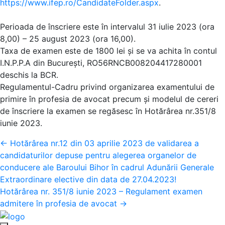
https://www.ifep.ro/CandidateFolder.aspx
.
Perioada de înscriere este în intervalul 31 iulie 2023 (ora
8,00) – 25 august 2023 (ora 16,00).
Taxa de examen este de 1800 lei și se va achita în contul
I.N.P.P.A din București, RO56RNCB008204417280001
deschis la BCR.
Regulamentul-Cadru privind organizarea examentului de
primire în profesia de avocat precum și modelul de cereri
de înscriere la examen se regăsesc în Hotărârea nr.351/8
iunie 2023.
Posts
← Hotărârea nr.12 din 03 aprilie 2023 de validarea a
candidaturilor depuse pentru alegerea organelor de
navigation
conducere ale Baroului Bihor în cadrul Adunării Generale
Extraordinare elective din data de 27.04.2023!
Hotărârea nr. 351/8 iunie 2023 – Regulament examen
admitere în profesia de avocat →