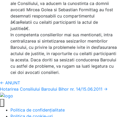
ale Consiliului, va aducem la cunostinta ca domnii
avocati Mircea Golea si Sebastian Formittag au fost
desemnati responsabili cu compartimentul
â€œRelatii cu ceilalti participanti la actul de
justitieâ€.
In competenta consilierilor mai sus mentionati, intra
centralizarea si sintetizarea sesizarilor membrilor
Baroului, cu privire la problemele ivite in desfasurarea
actului de justitie, in raporturile cu ceilalti participanti
la acesta. Daca doriti sa sesizati conducerea Baroului
cu astfel de probleme, va rugam sa luati legatura cu
cei doi avocati consilieri.
Posts
← ANUNT
Hotarirea Consiliului Baroului Bihor nr. 14/15.06.2011 →
navigation
Politica de confidențialitate
Politica de cookie-uri